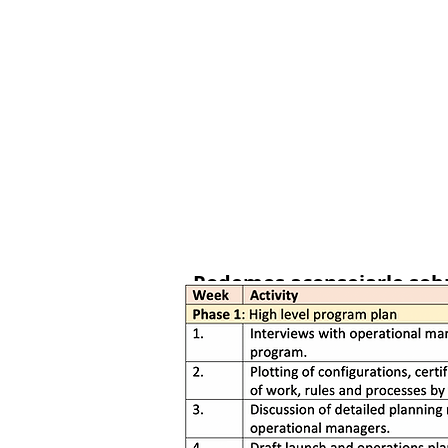
Podemos aconsejarle sobre
procesos que mejor logra
programa. También se p
fácilmente objetivos más 
seguimiento de la partici
específicos, tasas de pag
requisitos, progresión de 