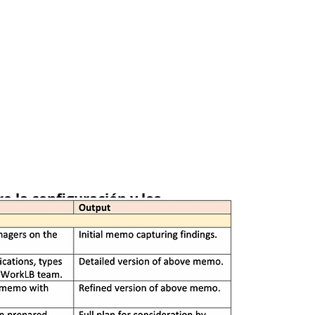
 la configuración y los
rán esto para cada
ueden acomodar
específicos, como el
pación de grupos
o flotantes para algunos
la fuerza laboral,