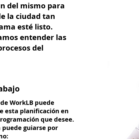
ón del mismo para
e la ciudad tan
ma esté listo.
amos entender las
procesos del
abajo
o de WorkLB puede
 esta planificación en
 programación que desee.
 puede guiarse por
mo: