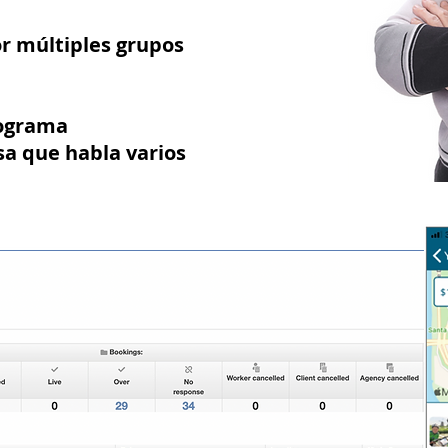
or múltiples grupos
rograma
a que habla varios
espondidas dentro de un
dición de cuentas de los
tados.