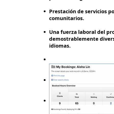
Prestación de servicios p
comunitarios.
Una fuerza laboral del p
demostrablemente divers
idiomas.
Solicitudes de servicio r
plazo determinado.
Controles rigurosos y ren
gastos.
Reporte semanal de resul