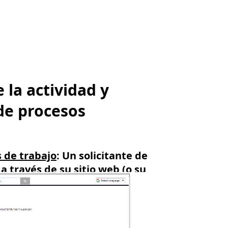
 la actividad y
de procesos
 de trabajo
: Un solicitante de
 través de su sitio web (o su
 él). Pero no se les ofrecerá
los haya aprobado para trabajar
sus credenciales reclamadas
or el personal.