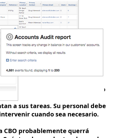
necesario establecer un ciclo de
miento y otros clientes. La
s de personal ejecutan la nómina
 los martes, lo que implica
kLB y transferirlos a un proveedor
peraciones
: En los primeros días,
miliarizados con el sistema. Es
tes de empleo aún no aprecien cómo
 por su confiabilidad y
tan a sus tareas. Su personal debe
ntervenir cuando sea necesario.
 la CBO probablemente querrá