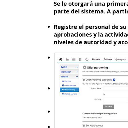
Se le otorgará una primer
parte del sistema. A part
Registre el personal de su
aprobaciones y la activid
niveles de autoridad y acc
Registra una infinidad d
clientes. (Hay herramienta
existentes).
Realice reservas en nombr
lo hagan por sí mismos.
Vea informes detallados so
Asóciese con otras CBO pa