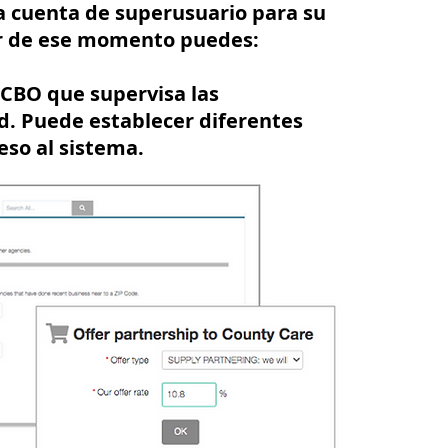
a cuenta de superusuario para su
ir de ese momento puedes:
 CBO que supervisa las
ad. Puede establecer diferentes
eso al sistema.
e demandantes de empleo y
s para cargar sus registros
e de sus clientes o permítales que
bre la actividad de sus usuarios.
ra ampliar las oportunidades.