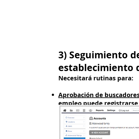
3) Seguimiento de
establecimiento 
Necesitará rutinas para:
Aprobación de buscadores
empleo puede registrarse a
personal puede hacerlo por
ningún trabajo hasta que 
bajo su marca. Para eso, 
deberán ser examinadas p