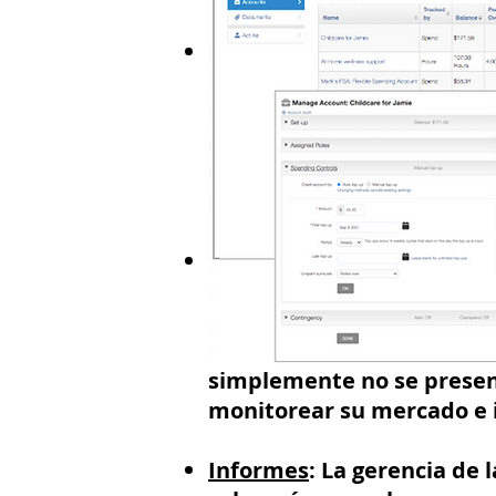
Nómina/Facturación:
Será 
facturación para el Ayunta
mayoría de las operacione
de la última semana todos
exportar los datos de Wor
de nómina.
Supervisar las primeras o
los usuarios no estarán fa
posible que los solicitan
el sistema los recompensa
simplemente no se presen
monitorear su mercado e i
Informes
: La gerencia de