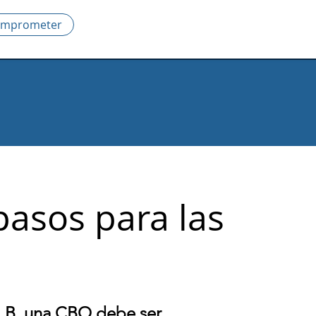
mprometer
asos para las
kLB, una CBO debe ser